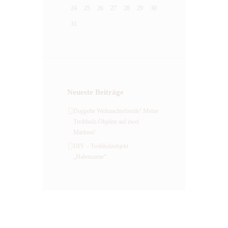
24
25
26
27
28
29
30
31
Neueste Beiträge
Doppelte Weihnachtsfreude! Meine
Treibholz-Objekte auf zwei
Märkten!
DIY – Treibholzobjekt
„Hafenszene“